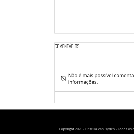
Comentários
♥ Simple Things ♥
Não é mais possível comentar
informações.
Copyright 2020 - Priscilla Van Hyden - Todos os 