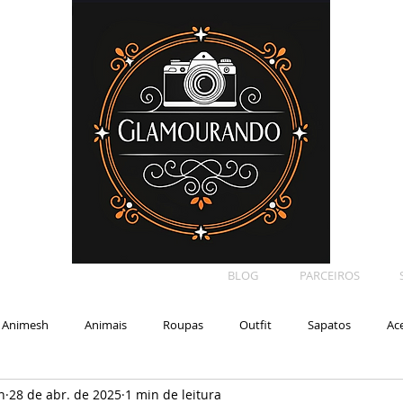
BLOG
PARCEIROS
Animesh
Animais
Roupas
Outfit
Sapatos
Ac
n
28 de abr. de 2025
1 min de leitura
Car
Shape
Makeup
Eyelash
Backdrop
E