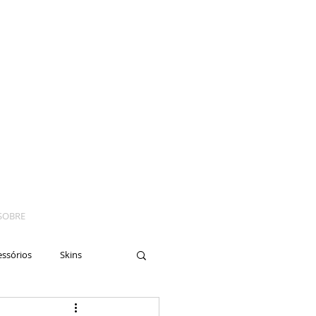
SOBRE
essórios
Skins
yes
Moto
Nails