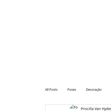
All Posts
Poses
Decoração
Priscilla Van Hyde
Hair
Animações
Danças