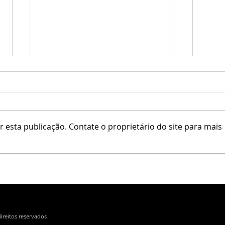
♥ Sim
 esta publicação. Contate o proprietário do site para mais
Salt & Pepper / Simple Things
direitos reservados