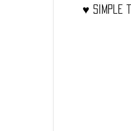
♥ Simple 
Barcos
TATTOO