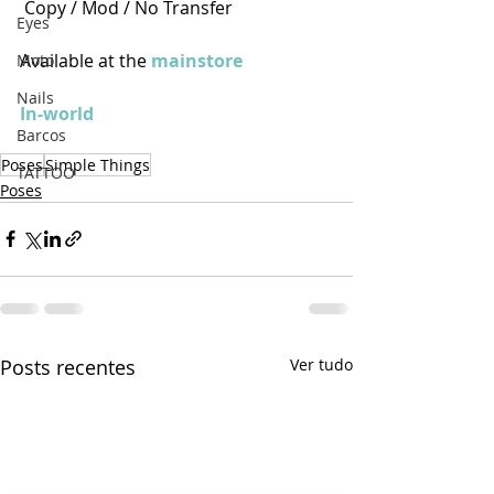
Copy / Mod / No Transfer
Eyes
Available at the 
mainstore
Moto
Nails
In-world
Barcos
Poses
Simple Things
TATTOO
Poses
Posts recentes
Ver tudo