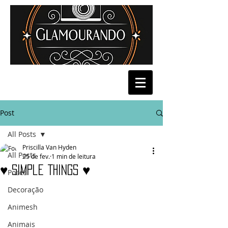
Post
All Posts
Priscilla Van Hyden
All Posts
25 de fev.
1 min de leitura
♥ Simple Things ♥
Poses
Decoração
Animesh
Animais