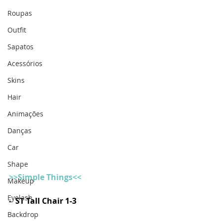
Roupas
Outfit
Sapatos
Acessórios
Skins
Hair
Animações
Danças
Car
Shape
>>Simple Things<<
Makeup
Eyelash
-  ST Tall Chair 1-3 
Backdrop