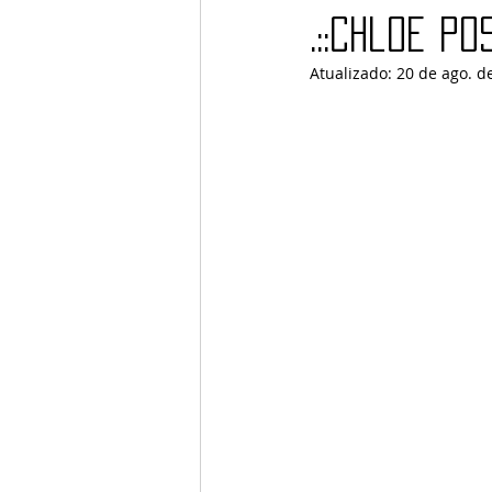
.::Chloe Po
Atualizado:
20 de ago. d
Barcos
TATTOO