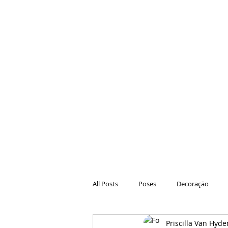
All Posts
Poses
Decoração
Priscilla Van Hyde
Hair
Animações
Danças