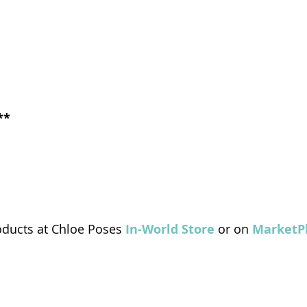
**
roducts at Chloe Poses 
In-World Store
or on 
MarketP