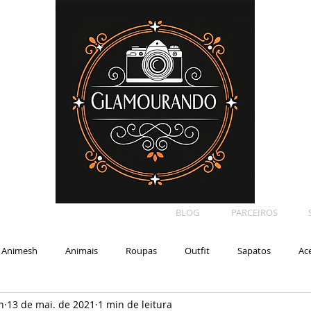
BLOG
PARCEIROS
Animesh
Animais
Roupas
Outfit
Sapatos
Ac
n
13 de mai. de 2021
1 min de leitura
Car
Shape
Makeup
Eyelash
Backdrop
E