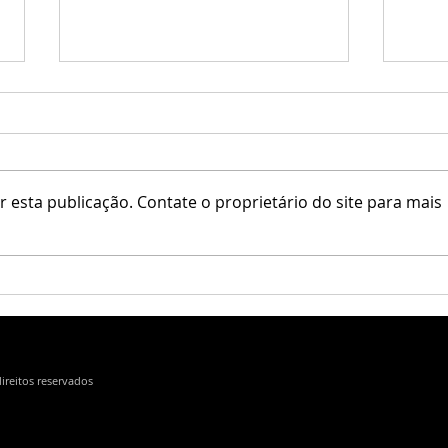
♥ Sim
 esta publicação. Contate o proprietário do site para mais
Salt & Pepper / Simple Things
direitos reservados