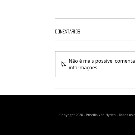
Comentários
♥ Simple Things ♥
Não é mais possível comentar
informações.
Copyright 2020 - Priscilla Van Hyden - Todos os 