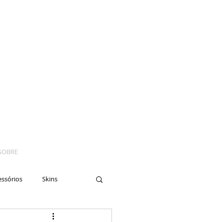
SOBRE
essórios
Skins
yes
Moto
Nails