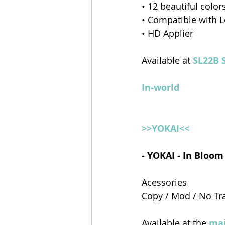
• 12 beautiful color
• Compatible with 
• HD Applier
Available at 
SL22B 
In-world
>>YOKAI<<
- YOKAI - In Bloom
Acessories 
Copy / Mod / No Tr
Available at the 
mai