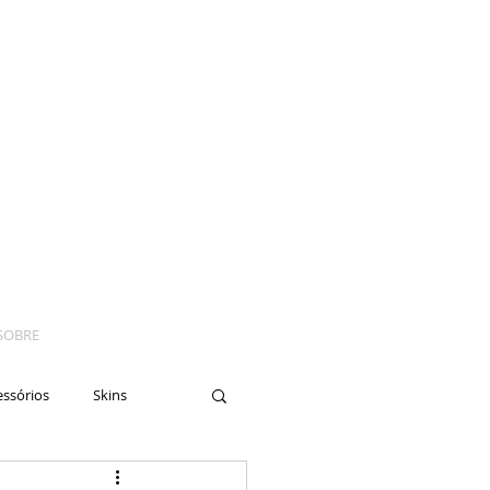
SOBRE
essórios
Skins
yes
Moto
Nails