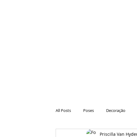
All Posts
Poses
Decoração
Priscilla Van Hyde
Hair
Animações
Danças