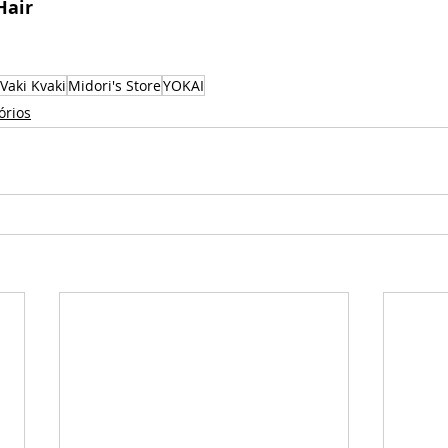
air   
Vaki Kvaki
Midori's Store
YOKAI
órios