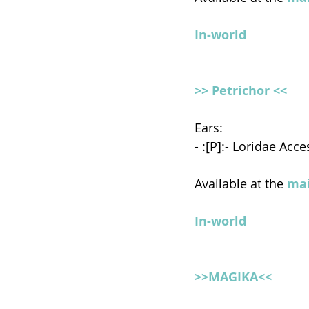
In-world
>> Petrichor <<
Ears:
- :[P]:- Loridae Acc
Available at the 
mai
In-world
>>MAGIKA<<