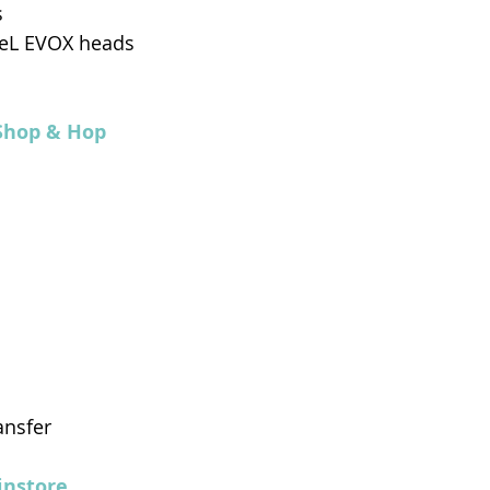
s
LeL EVOX heads
Shop & Hop
ansfer
nstore