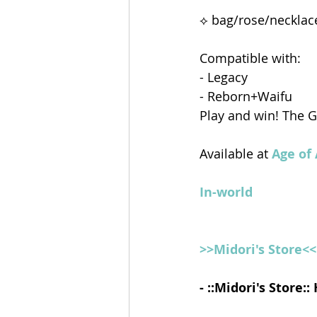
⟡ bag/rose/necklace
Compatible with:
- Legacy
- Reborn+Waifu 
Play and win! The Ga
Available at 
Age of
In-world
>>Midori's Store<<
- ::Midori's Store: