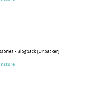
essories - Blogpack [Unpacker]
nstore