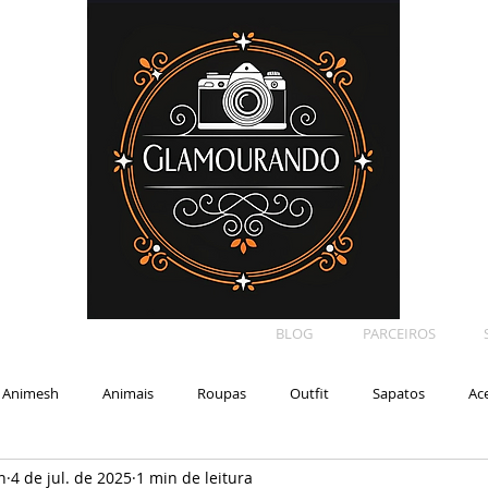
BLOG
PARCEIROS
Animesh
Animais
Roupas
Outfit
Sapatos
Ac
n
4 de jul. de 2025
1 min de leitura
Car
Shape
Makeup
Eyelash
Backdrop
E