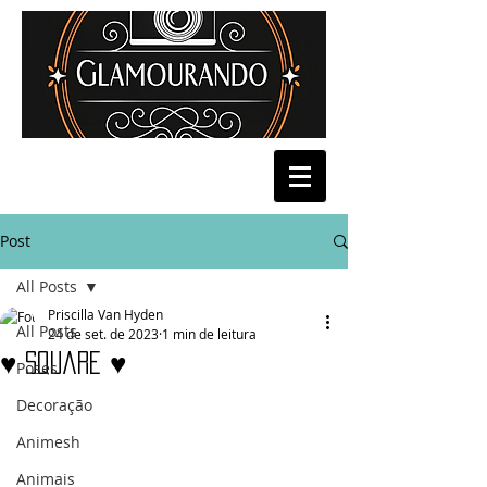
Post
All Posts
Priscilla Van Hyden
All Posts
24 de set. de 2023
1 min de leitura
♥ Square ♥
Poses
Decoração
Animesh
Animais