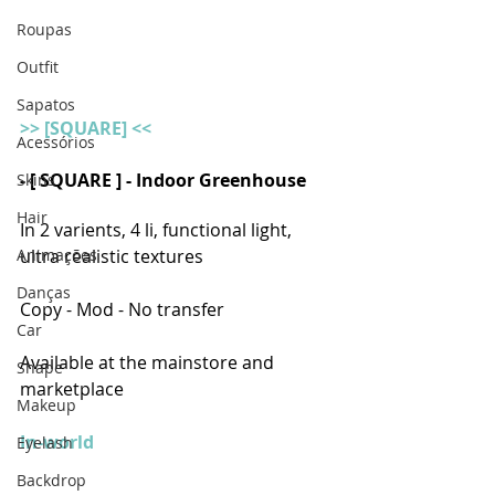
Roupas
Outfit
Sapatos
>> [SQUARE] <<
Acessórios
- [ SQUARE ] - Indoor Greenhouse 
Skins
Hair
In 2 varients, 4 li, functional light, 
Animações
ultra realistic textures
Danças
Copy - Mod - No transfer
Car
Available at the mainstore and 
Shape
marketplace
Makeup
In-world
Eyelash
Backdrop