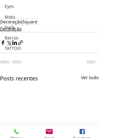
Eyes
Moto
Decoração
Square
Nails
Decoração
Barcos
TATTOO
Posts recentes
Ver tudo