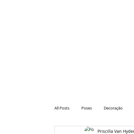
All Posts
Poses
Decoração
Priscilla Van Hyde
Hair
Animações
Danças