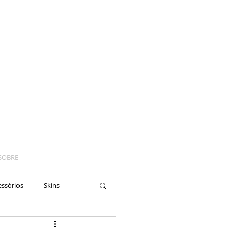
SOBRE
essórios
Skins
yes
Moto
Nails