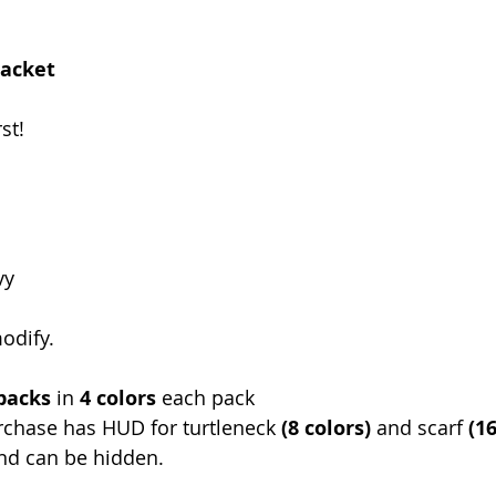
Jacket
rst!
vy 
odify. 
packs
 in 
4 colors
 each pack
rchase has HUD for turtleneck 
(8 colors)
 and scarf 
(16
nd can be hidden.  