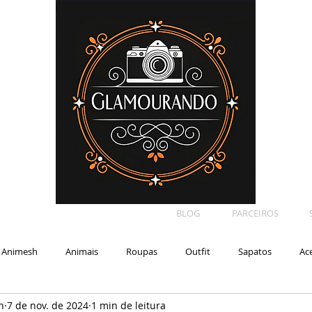
BLOG
PARCEIROS
Animesh
Animais
Roupas
Outfit
Sapatos
Ac
n
7 de nov. de 2024
1 min de leitura
Car
Shape
Makeup
Eyelash
Backdrop
E