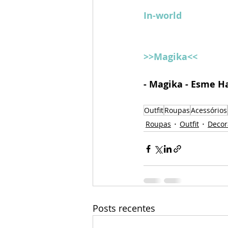
In-world
>>Magika<<
- Magika - Esme H
Outfit
Roupas
Acessórios
Roupas
Outfit
Decor
Posts recentes