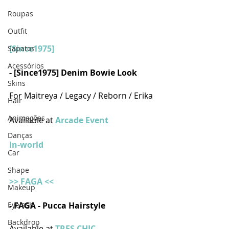
Roupas
Outfit
[Since1975]
Sapatos
Acessórios
- [Since1975] Denim Bowie Look 
Skins
For Maitreya / Legacy / Reborn / Erika
Hair
Animações
Available at 
Arcade Event
Danças
In-world
Car
Shape
>> FAGA <<
Makeup
- FAGA - Pucca Hairstyle
Eyelash
Backdrop
Available at 
TRES CHIC