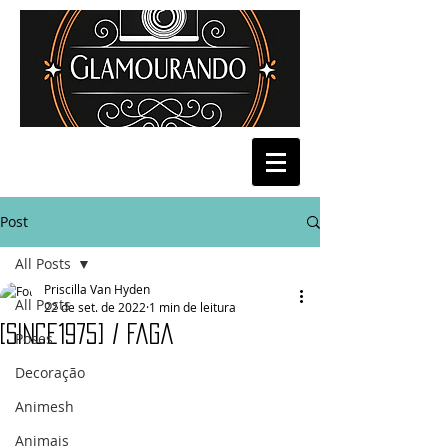
Post
All Posts
Priscilla Van Hyden
All Posts
22 de set. de 2022
1 min de leitura
[Since1975] / Faga
Poses
Decoração
Animesh
Animais