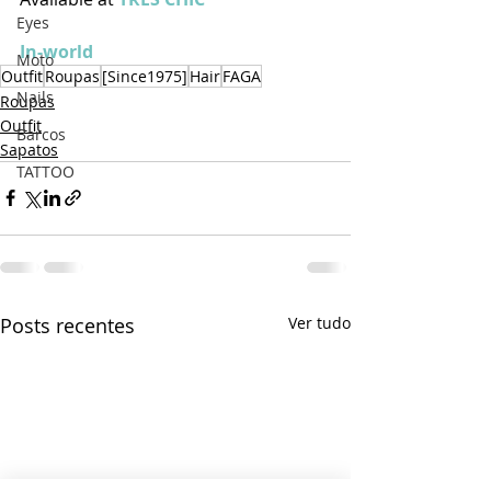
Eyes
In-world
Moto
Outfit
Roupas
[Since1975]
Hair
FAGA
Nails
Roupas
Outfit
Barcos
Sapatos
TATTOO
Posts recentes
Ver tudo