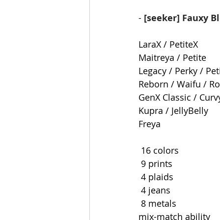
- 
[seeker] Fauxy B
LaraX / PetiteX
Maitreya / Petite
Legacy / Perky / Pet
Reborn / Waifu / Rol
GenX Classic / Curv
Kupra / JellyBelly
Freya
 16 colors
 9 prints
 4 plaids 
 4 jeans
 8 metals 
mix-match ability