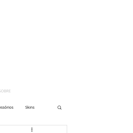
SOBRE
essórios
Skins
yes
Moto
Nails