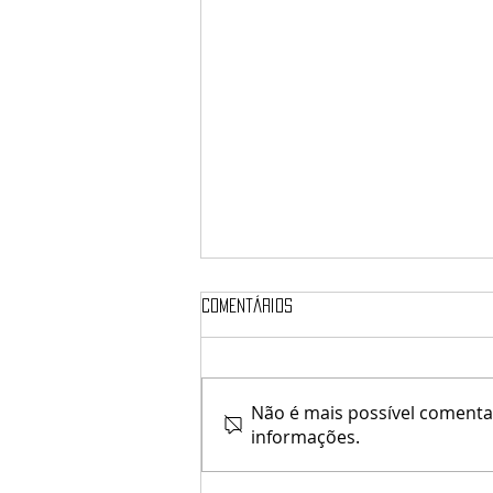
Comentários
elune / Verx
Não é mais possível comentar
informações.