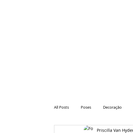
All Posts
Poses
Decoração
Priscilla Van Hyde
Hair
Animações
Danças