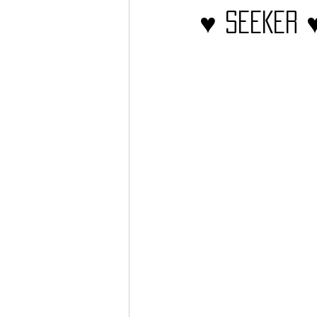
♥ SEEKER 
Barcos
TATTOO