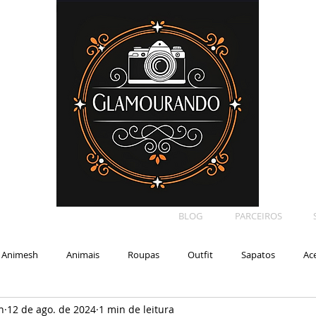
BLOG
PARCEIROS
Animesh
Animais
Roupas
Outfit
Sapatos
Ac
n
12 de ago. de 2024
1 min de leitura
Car
Shape
Makeup
Eyelash
Backdrop
E