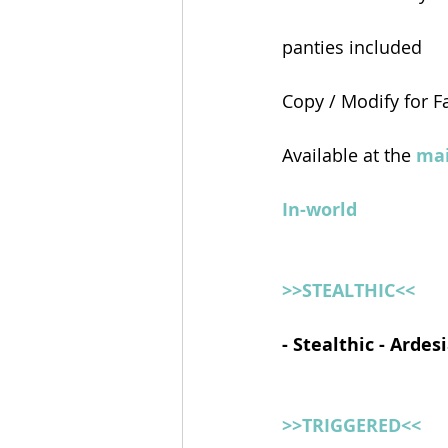
panties included
Copy / Modify for F
Available at the 
mai
In-world
>>STEALTHIC<<
- Stealthic - Ardesi
>>TRIGGERED<<