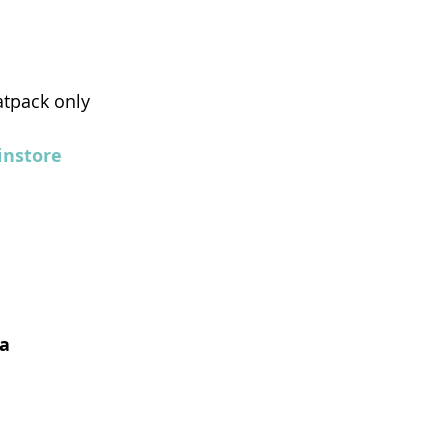
atpack only
nstore
a  