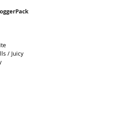
loggerPack
ite
ls / Juicy
y