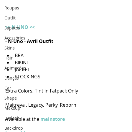
Roupas
Outfit
>> N-UNO <<
Sapatos
Acessórios
- N-Uno - Avril Outfit
Skins
BRA
Hair
BIKINI
Animações
JACKET
STOCKINGS
Danças
Car
Extra Colors, Tint in Fatpack Only
Shape
Maitreya , Legacy, Perky, Reborn
Makeup
Eyelash
Available at the 
mainstore
Backdrop