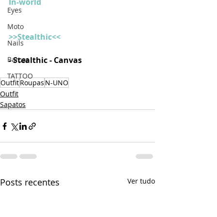
In-world
Eyes
Moto
>>Stealthic<<
Nails
Barcos
- Stealthic - Canvas 
TATTOO
Outfit
Roupas
N-UNO
Outfit
Sapatos
Posts recentes
Ver tudo