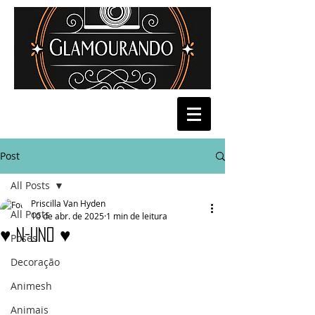
Post
All Posts
Priscilla Van Hyden
All Posts
10 de abr. de 2025
1 min de leitura
♥ N-Uno ♥
Poses
Decoração
Animesh
Animais