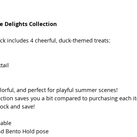
 Delights Collection
ck includes 4 cheerful, duck-themed treats: 
tail
olorful, and perfect for playful summer scenes!
lection saves you a bit compared to purchasing each i
lock and save! 
dable
nd Bento Hold pose