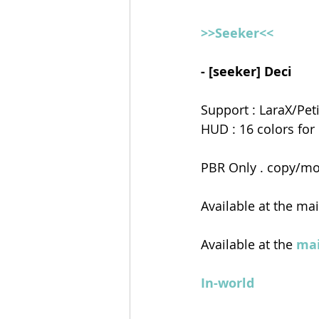
>>Seeker<<
- [seeker] Deci   
Support : LaraX/Pet
HUD : 16 colors for 
PBR Only . copy/mod
Available at the ma
Available at the
 ma
In-world