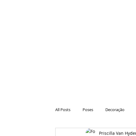
All Posts
Poses
Decoração
Priscilla Van Hyde
Hair
Animações
Danças