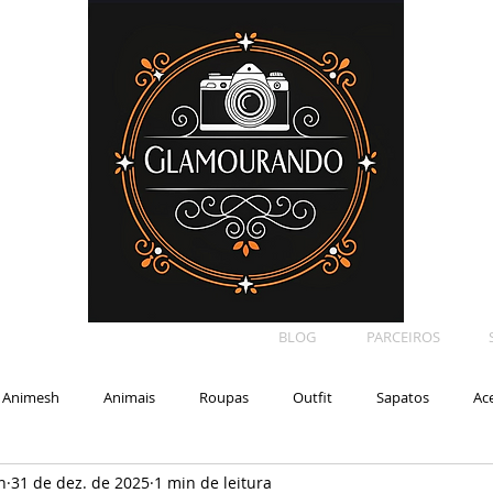
BLOG
PARCEIROS
Animesh
Animais
Roupas
Outfit
Sapatos
Ac
n
31 de dez. de 2025
1 min de leitura
Car
Shape
Makeup
Eyelash
Backdrop
E