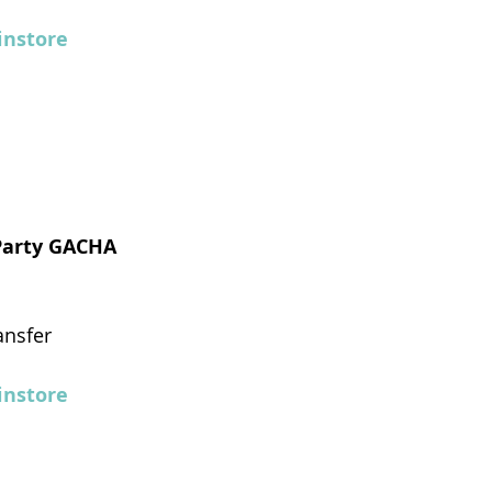
nstore
 Party GACHA
ansfer
nstore