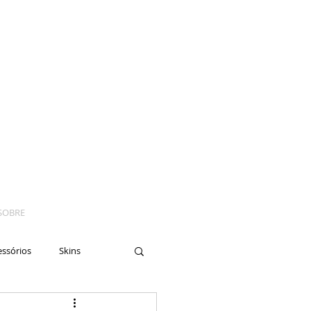
SOBRE
essórios
Skins
yes
Moto
Nails