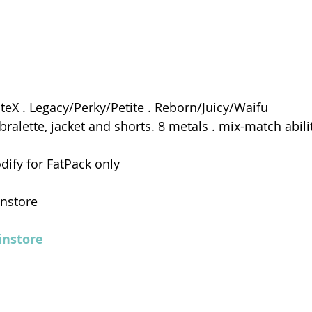
iteX . Legacy/Perky/Petite . Reborn/Juicy/Waifu
bralette, jacket and shorts. 8 metals . mix-match abili
ify for FatPack only 
instore
instore