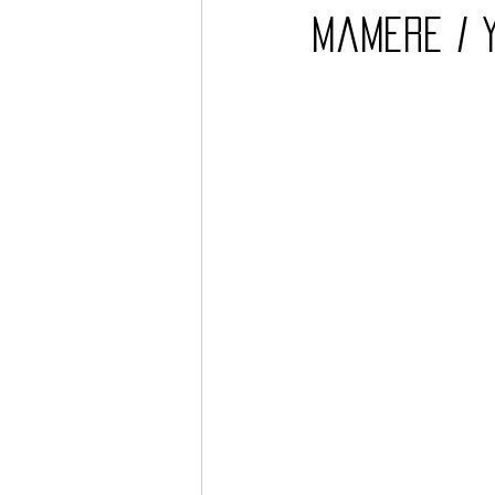
Mamere / 
Barcos
TATTOO