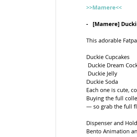
>>Mamere<<
-   
[Mamere] Duckie
This adorable Fatpa
Duckie Cupcakes
 Duckie Dream Cock
 Duckie Jelly
Duckie Soda 
Each one is cute, c
Buying the full col
— so grab the full f
Dispenser and Hol
Bento Animation a