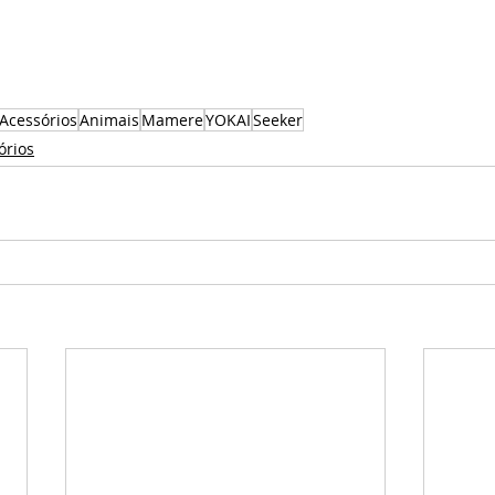
Acessórios
Animais
Mamere
YOKAI
Seeker
órios