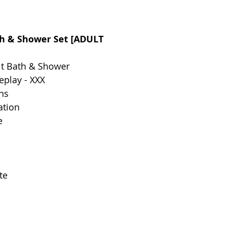
ath & Shower Set [ADULT
lt Bath & Shower
eplay - XXX
ns
ation
e
te