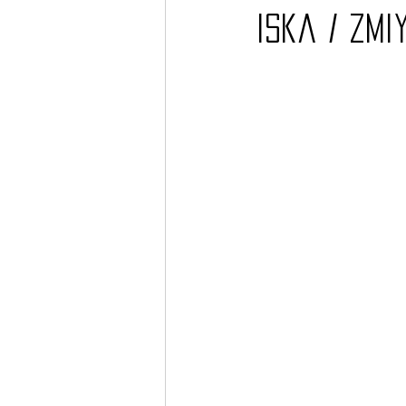
Iska / Zmi
Barcos
TATTOO