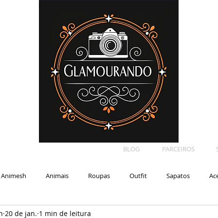
BLOG
PARCEIROS
Animesh
Animais
Roupas
Outfit
Sapatos
Ac
n
20 de jan.
1 min de leitura
Car
Shape
Makeup
Eyelash
Backdrop
E