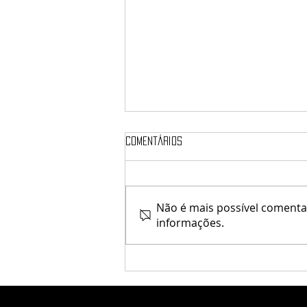
Comentários
Não é mais possível comentar
informações.
[Since1975] / Carol's Store