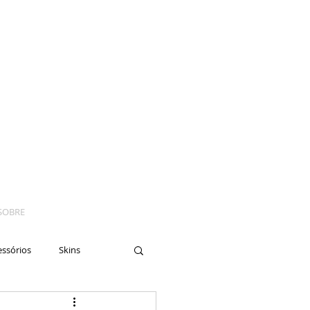
SOBRE
essórios
Skins
yes
Moto
Nails