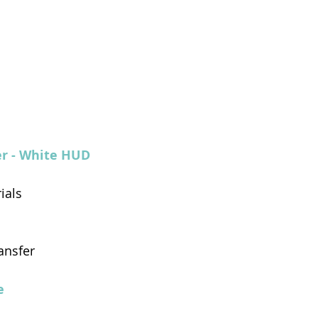
er - White HUD
ials
ansfer
e