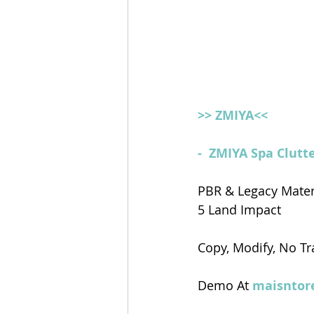
>> ZMIYA<<
-  ZMIYA Spa Clutt
PBR & Legacy Mater
5 Land Impact
Copy, Modify, No Tr
Demo At 
maisntor