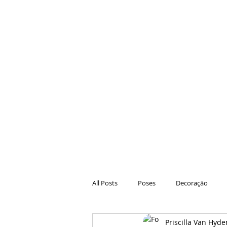
All Posts
Poses
Decoração
Priscilla Van Hyde
Hair
Animações
Danças