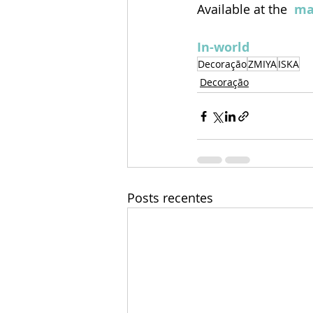
Available at the 
ma
In-world
Decoração
ZMIYA
ISKA
Decoração
Posts recentes