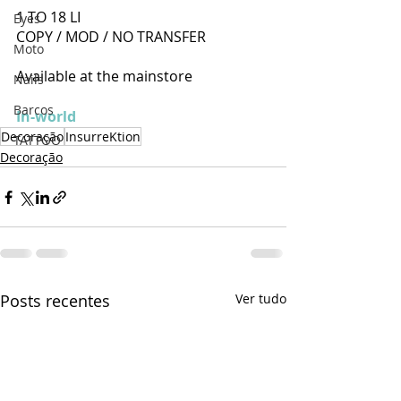
1 TO 18 LI 
Eyes
COPY / MOD / NO TRANSFER
Moto
Available at the mainstore
Nails
Barcos
In-world
Decoração
InsurreKtion
TATTOO
Decoração
Posts recentes
Ver tudo