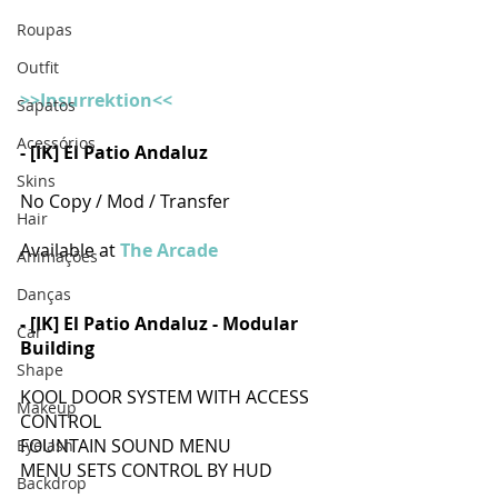
Roupas
Outfit
>>Insurrektion<<
Sapatos
Acessórios
- [IK] El Patio Andaluz
Skins
No Copy / Mod / Transfer
Hair
Available at 
The Arcade
Animações
Danças
- [IK] El Patio Andaluz - Modular 
Car
Building 
Shape
KOOL DOOR SYSTEM WITH ACCESS 
Makeup
CONTROL
FOUNTAIN SOUND MENU 
Eyelash
MENU SETS CONTROL BY HUD
Backdrop