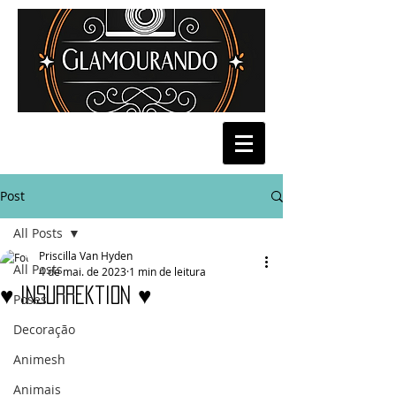
Post
All Posts
Priscilla Van Hyden
All Posts
4 de mai. de 2023
1 min de leitura
♥ Insurrektion ♥
Poses
Decoração
Animesh
Animais