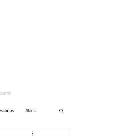
SOBRE
essórios
Skins
yes
Moto
Nails