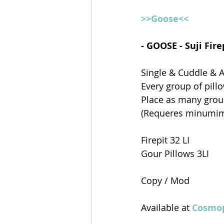
>>Goose<<
- GOOSE - Suji Fire
Single & Cuddle & 
Every group of pillo
Place as many group
(Requeres minumim o
Firepit 32 LI 
Gour Pillows 3LI
Copy / Mod 
Available at 
Cosmop