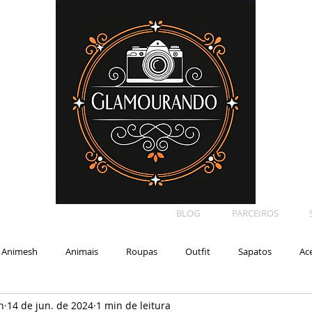
BLOG
PARCEIROS
Animesh
Animais
Roupas
Outfit
Sapatos
Ac
n
14 de jun. de 2024
1 min de leitura
Car
Shape
Makeup
Eyelash
Backdrop
E