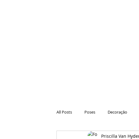
All Posts
Poses
Decoração
Priscilla Van Hyde
Hair
Animações
Danças