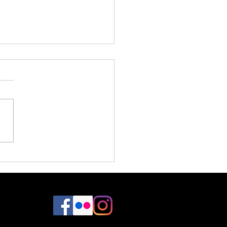
lani ♥