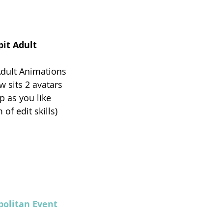
pit Adult
Adult Animations
w sits 2 avatars
 as you like
f edit skills)
olitan Event