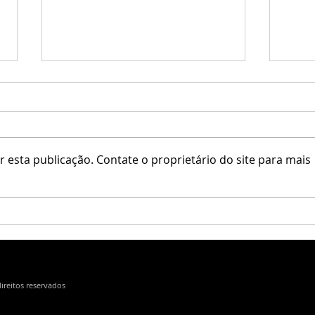
♥ Mi
 esta publicação. Contate o proprietário do site para mais
Tm Creations / 777 MOTORS /
nOVENY
direitos reservados