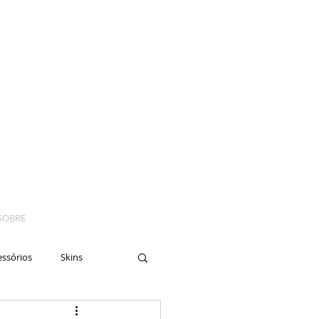
SOBRE
essórios
Skins
yes
Moto
Nails