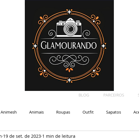
BLOG
PARCEIROS
Animesh
Animais
Roupas
Outfit
Sapatos
Ac
n
19 de set. de 2023
1 min de leitura
Car
Shape
Makeup
Eyelash
Backdrop
E