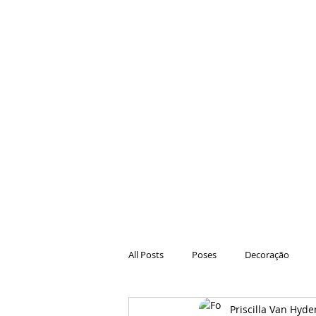
All Posts
Poses
Decoração
Priscilla Van Hyde
Hair
Animações
Danças