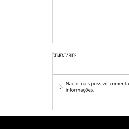
Comentários
Não é mais possível comentar
informações.
[Since1975] / Carol's Store