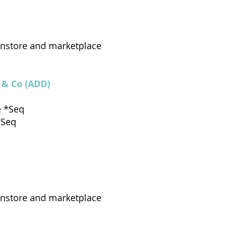
instore and marketplace
 & Co (ADD)
e *Seq
*Seq
instore and marketplace