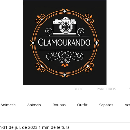
BLOG
PARCEIROS
Animesh
Animais
Roupas
Outfit
Sapatos
Ac
n
31 de jul. de 2023
1 min de leitura
Car
Shape
Makeup
Eyelash
Backdrop
E