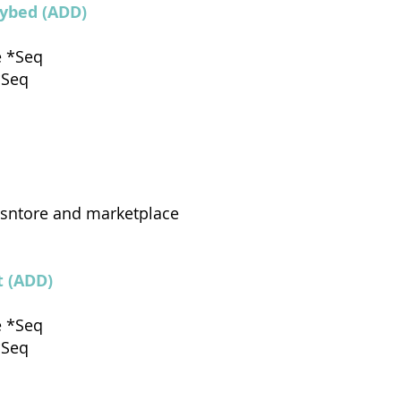
aybed (ADD)
e *Seq
*Seq
isntore and marketplace
t (ADD)
e *Seq
*Seq