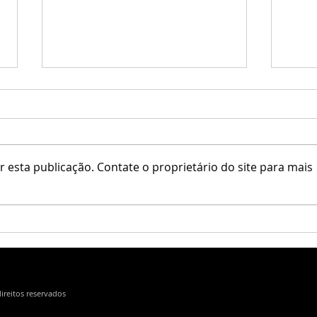
 esta publicação. Contate o proprietário do site para mais
Little Branch / Krescendo
Erfe 
direitos reservados