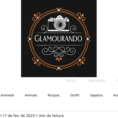
BLOG
PARCEIROS
Animesh
Animais
Roupas
Outfit
Sapatos
Ac
n
17 de fev. de 2023
1 min de leitura
Car
Shape
Makeup
Eyelash
Backdrop
E