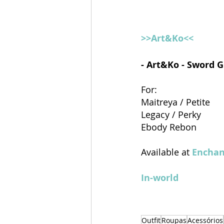
>>Art&Ko<<
- Art&Ko - Sword Gi
For: 
Maitreya / Petite
Legacy / Perky
Ebody Rebon
Available at 
Encha
In-world
Outfit
Roupas
Acessórios