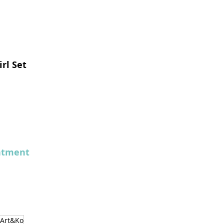
rl Set 
ntment
Art&Ko