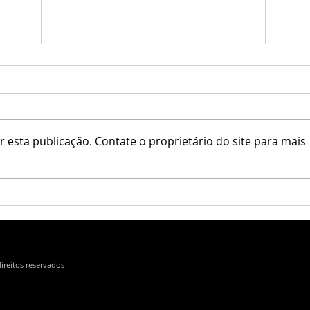
elune / Verx
ADD /
 esta publicação. Contate o proprietário do site para mais
direitos reservados