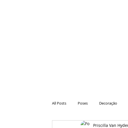
All Posts
Poses
Decoração
Priscilla Van Hyde
Hair
Animações
Danças