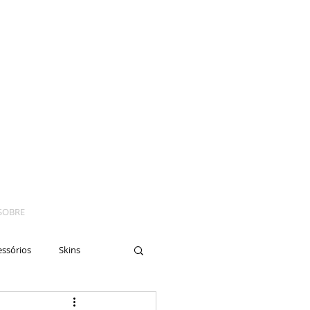
SOBRE
essórios
Skins
yes
Moto
Nails