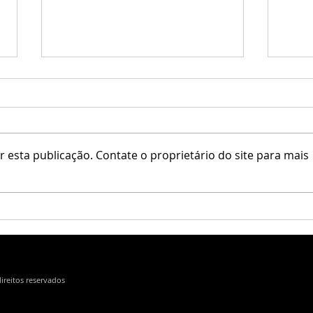
elune
 esta publicação. Contate o proprietário do site para mais
Kaithleen's / Krescendo
direitos reservados