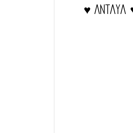
♥ Antaya 
Barcos
TATTOO