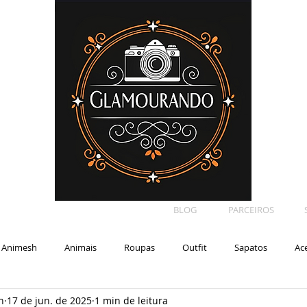
BLOG
PARCEIROS
Animesh
Animais
Roupas
Outfit
Sapatos
Ac
n
17 de jun. de 2025
1 min de leitura
Car
Shape
Makeup
Eyelash
Backdrop
E