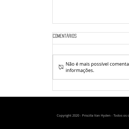
Comentários
Não é mais possível comentar
Una / The Bearded Guy
informações.
Copyright 2020 - Priscilla Van Hyden - Todos os 