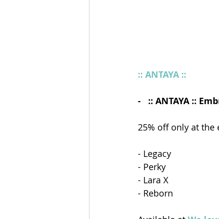
:: ANTAYA ::
-   :: ANTAYA :: E
25% off only at the 
- Legacy
- Perky
- Lara X
- Reborn