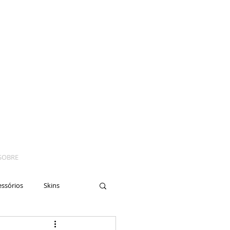
SOBRE
essórios
Skins
yes
Moto
Nails