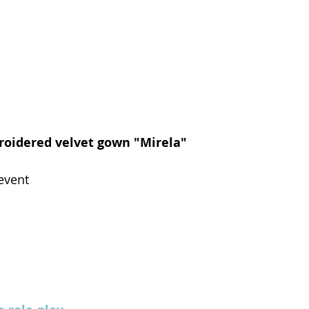
mbroidered velvet gown "Mirela"
event 