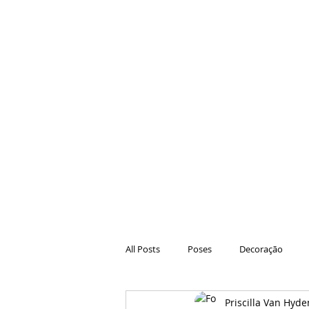
All Posts
Poses
Decoração
Priscilla Van Hyde
Hair
Animações
Danças