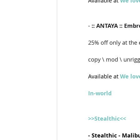
Available at 
We lov
- 
:: ANTAYA :: Emb
25% off only at the 
copy \ mod \ unrig
Available at 
We lov
In-world
>>Stealthic<<
- Stealthic - Malib