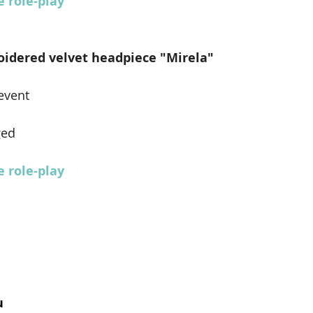
e role-play
roidered velvet headpiece "Mirela"
event 
ged
e role-play
u 