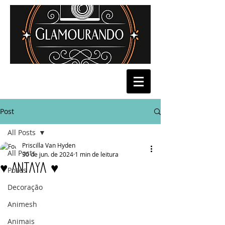
Post
All Posts
Priscilla Van Hyden
All Posts
30 de jun. de 2024
1 min de leitura
♥ Antaya ♥
Poses
Decoração
Animesh
Animais