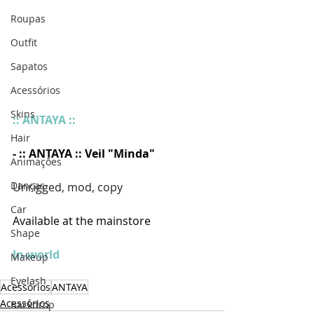
Roupas
Outfit
Sapatos
Acessórios
Skins
:: ANTAYA ::
Hair
- :: ANTAYA :: Veil "Minda"
Animações
Danças
Unrigged, mod, copy
Car
Available at the mainstore
Shape
In-world
Makeup
Eyelash
Acessórios
ANTAYA
Acessórios
Backdrop