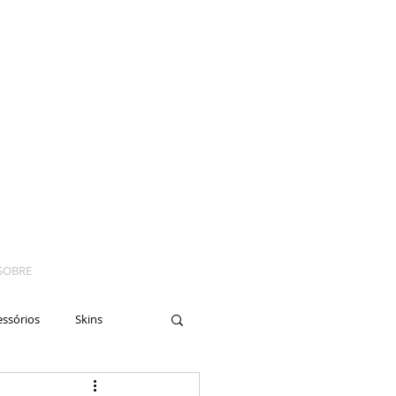
SOBRE
essórios
Skins
yes
Moto
Nails