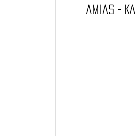
amias - KA
Barcos
TATTOO