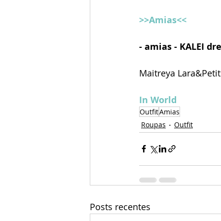
>>Amias<<
- amias - KALEI dr
Maitreya Lara&Peti
In World
Outfit
Amias
Roupas
Outfit
Posts recentes