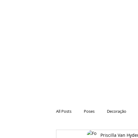
All Posts
Poses
Decoração
Priscilla Van Hyde
Hair
Animações
Danças