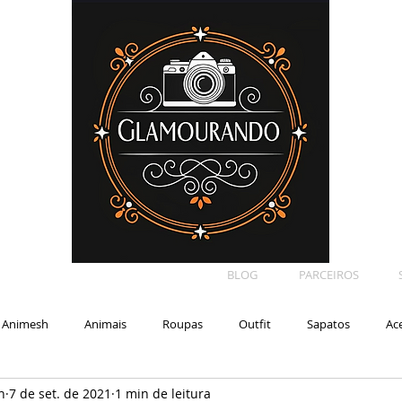
BLOG
PARCEIROS
Animesh
Animais
Roupas
Outfit
Sapatos
Ac
n
7 de set. de 2021
1 min de leitura
Car
Shape
Makeup
Eyelash
Backdrop
E