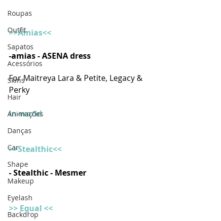
Roupas
Outfit
>>Amias<<
Sapatos
-amias - ASENA dress 
Acessórios
For Maitreya Lara & Petite, Legacy & 
Skins
Perky
Hair
In-world
Animações
Danças
Car
>>Stealthic<<
Shape
- Stealthic - Mesmer 
Makeup
Eyelash
>> Equal <<
Backdrop