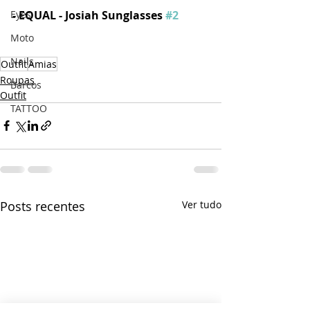
- EQUAL - Josiah Sunglasses 
#2
Eyes
Moto
Nails
Outfit
Amias
Roupas
Barcos
Outfit
TATTOO
Posts recentes
Ver tudo