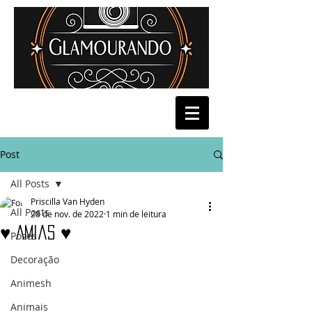
Post
All Posts
Priscilla Van Hyden
All Posts
28 de nov. de 2022
1 min de leitura
♥ Amias ♥
Poses
Decoração
Animesh
Animais