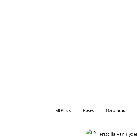
All Posts
Poses
Decoração
Priscilla Van Hyde
Hair
Animações
Danças