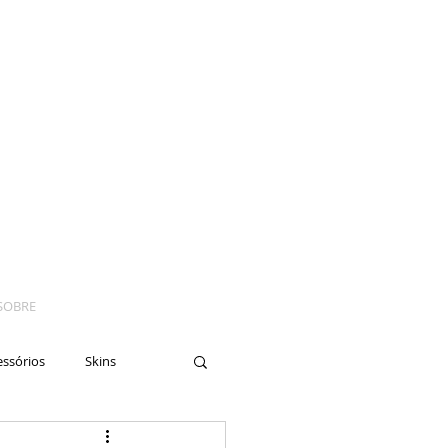
SOBRE
essórios
Skins
yes
Moto
Nails