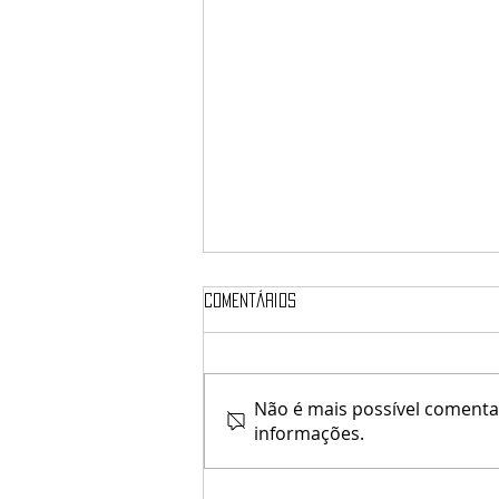
Comentários
Não é mais possível comentar
informações.
[Since1975] / Carol's Store