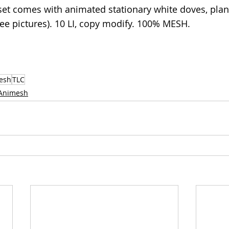
set comes with animated stationary white doves, plant
see pictures). 10 LI, copy modify. 100% MESH.
esh
TLC
Animesh