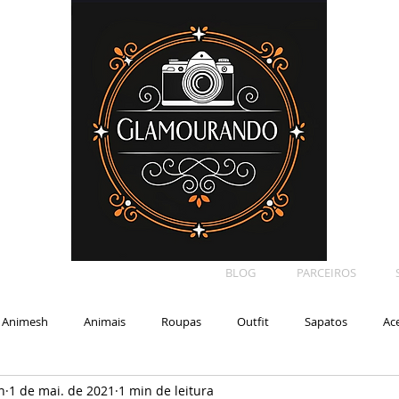
BLOG
PARCEIROS
Animesh
Animais
Roupas
Outfit
Sapatos
Ac
n
1 de mai. de 2021
1 min de leitura
Car
Shape
Makeup
Eyelash
Backdrop
E