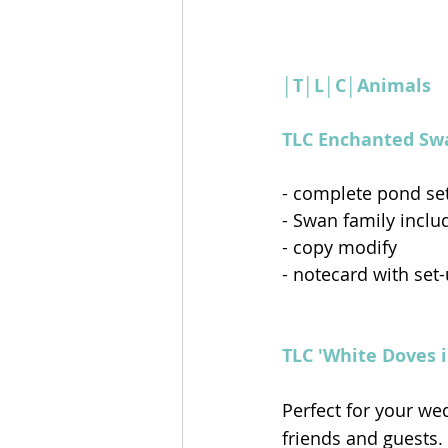
│T│L│C│Animals
TLC Enchanted Sw
- complete pond set
- Swan family inclu
- copy modify
- notecard with set
TLC 'White Doves i
Perfect for your we
friends and guests.