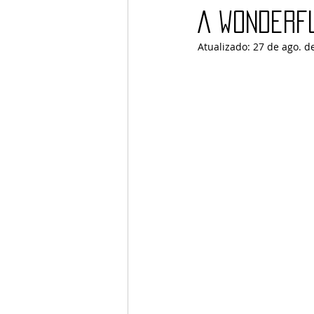
A wonderf
Atualizado:
27 de ago. d
Barcos
TATTOO