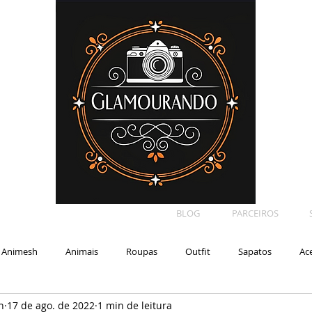
BLOG
PARCEIROS
Animesh
Animais
Roupas
Outfit
Sapatos
Ac
n
17 de ago. de 2022
1 min de leitura
Car
Shape
Makeup
Eyelash
Backdrop
E