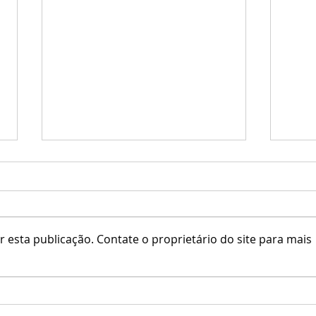
♥Vog
 esta publicação. Contate o proprietário do site para mais
N-uno / aine / The Bearded Guy