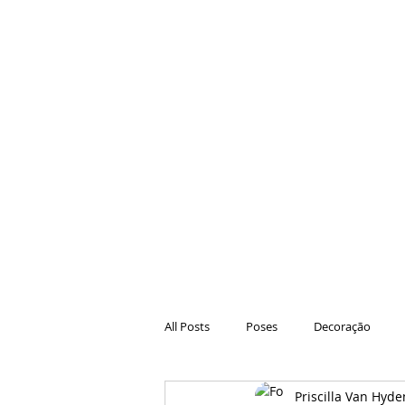
All Posts
Poses
Decoração
Priscilla Van Hyde
Hair
Animações
Danças