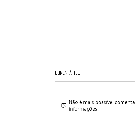
Comentários
Não é mais possível comentar
informações.
♥ Midori's Store / Top1Salon ♥