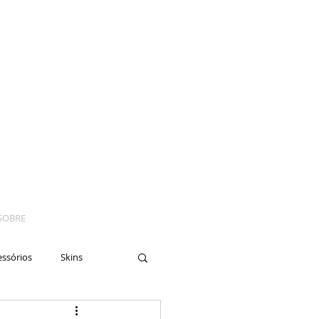
SOBRE
essórios
Skins
yes
Moto
Nails