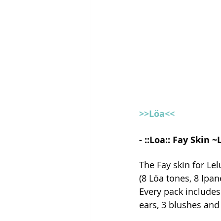
>>Löa<<
- ::Loa:: Fay Skin
The Fay skin for Lel
(8 Löa tones, 8 Ipa
Every pack includes
ears, 3 blushes and