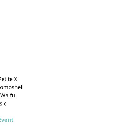
Petite X
 Bombshell
 Waifu
sic
Event