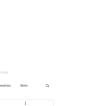
SOBRE
essórios
Skins
yes
Moto
Nails