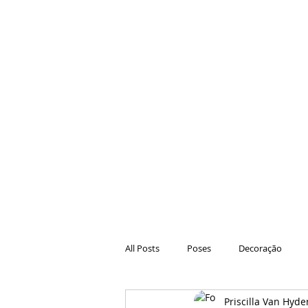
All Posts
Poses
Decoração
Priscilla Van Hyde
Hair
Animações
Danças