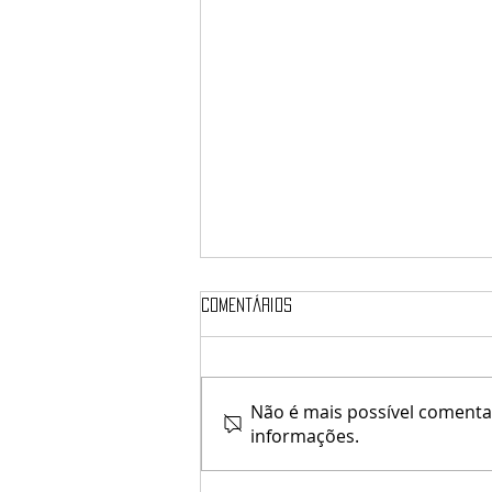
Comentários
Não é mais possível comentar
Kaithleen's / Krescendo
informações.