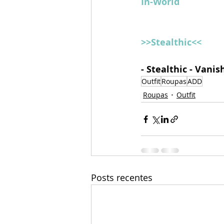
In-World
>>Stealthic<<
- Stealthic - Vanis
Outfit
Roupas
ADD
Roupas
Outfit
Posts recentes