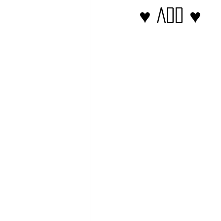
♥ ADD ♥
Barcos
TATTOO