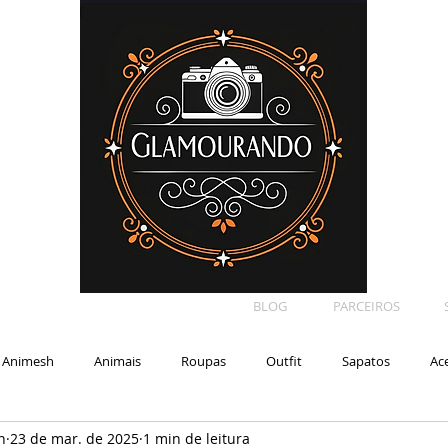
BLOG
PARCEIROS
Animesh
Animais
Roupas
Outfit
Sapatos
Ac
n
23 de mar. de 2025
1 min de leitura
Car
Shape
Makeup
Eyelash
Backdrop
E