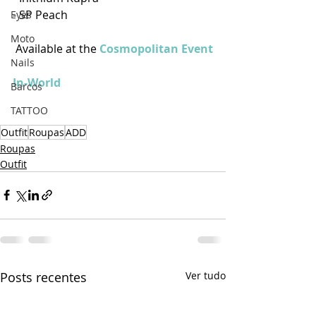
- SP Peach
Eyes
Moto
 Available at the 
Cosmopolitan Event
Nails
In-World
Barcos
TATTOO
Outfit
Roupas
ADD
Roupas
Outfit
Posts recentes
Ver tudo