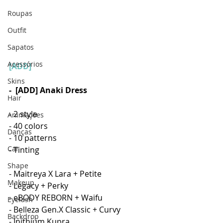
Roupas
Outfit
Sapatos
Acessórios
[ADD]
Skins
-  [ADD] Anaki Dress
Hair
- 2 style
Animações
- 40 colors
Danças
- 10 patterns
Car
- Tinting
Shape
- Maitreya X Lara + Petite
Makeup
- Legacy + Perky
- eBODY REBORN + Waifu
Eyelash
- Belleza Gen.X Classic + Curvy
Backdrop
- Inithium Kupra