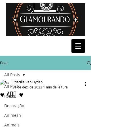
Post
All Posts
Priscilla Van Hyden
All Posts
31 de dez. de 2023
1 min de leitura
♥ Add ♥
Poses
Decoração
Animesh
Animais