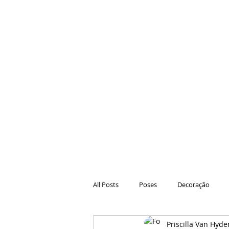
All Posts
Poses
Decoração
Priscilla Van Hyde
Hair
Animações
Danças