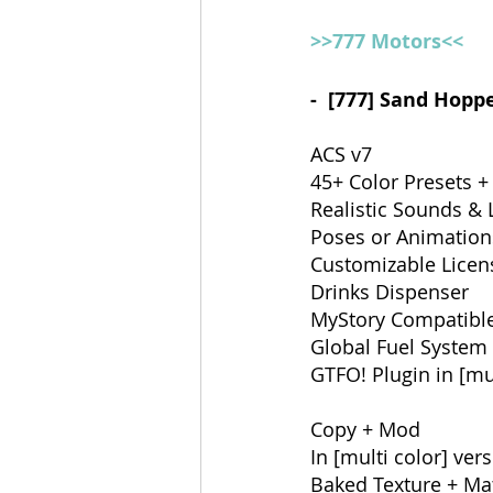
>>777 Motors<<
-  [777] Sand Hoppe
ACS v7 
45+ Color Presets 
Realistic Sounds & 
Poses or Animations
Customizable Licen
Drinks Dispenser
MyStory Compatibl
Global Fuel System
GTFO! Plugin in [mul
Copy + Mod
In [multi color] ver
Baked Texture + Mat