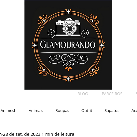
BLOG
PARCEIROS
Animesh
Animais
Roupas
Outfit
Sapatos
Ac
n
28 de set. de 2023
1 min de leitura
Car
Shape
Makeup
Eyelash
Backdrop
E