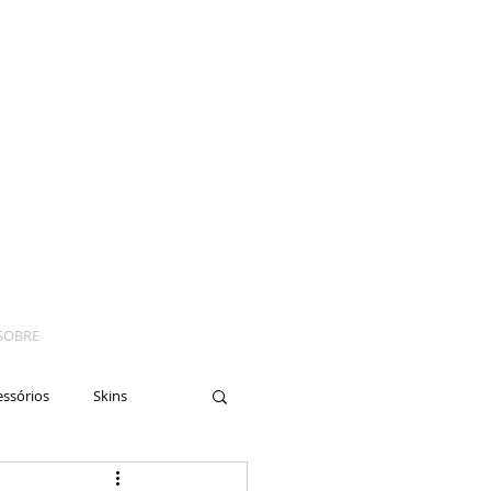
SOBRE
essórios
Skins
yes
Moto
Nails