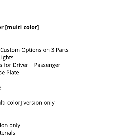
r [multi color] 
+ Custom Options on 3 Parts
Lights
 for Driver + Passenger
se Plate
e
ti color] version only
sion only
erials