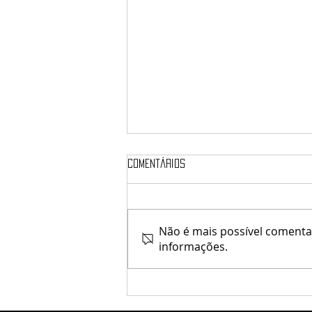
Comentários
Não é mais possível comentar
informações.
777 Motors / Banana Rosa