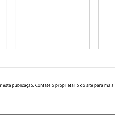
777 M
 esta publicação. Contate o proprietário do site para mais
777 Motors / The Bearded Guy