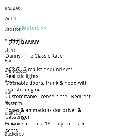
Roupas
Outfit
>> 777 Motors <<
Sapatos
Acessórios
-
[777] DANNY
Skins
Danny - The Classic Racer
Hair
ACSv7 - 2 realistic sound sets - 
Animações
Realistic lights
Danças
Openable doors, trunk & hood with 
realistic engine
Car
Customizable license plate - Redirect 
Shape
system
Poses & animations dor driver & 
Makeup
passenger
Texture options: 18 body paints, 6 
Eyelash
seats.
Backdrop