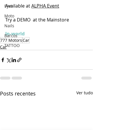
Available at 
ALPHA Event
Eyes
Moto
Try a DEMO  at the Mainstore
Nails
In-world
Barcos
777 Motors
Car
TATTOO
Car
Posts recentes
Ver tudo