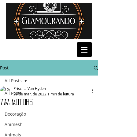
Post
All Posts
Priscilla Van Hyden
All Posts
29 de mar. de 2022
1 min de leitura
777 Motors
Poses
Decoração
Animesh
Animais